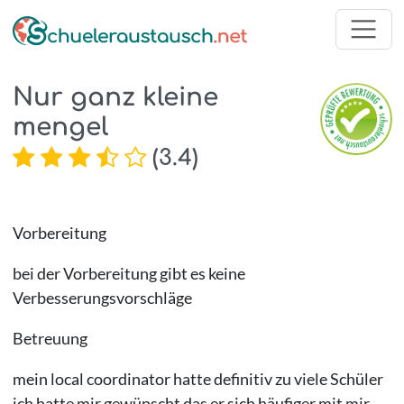
Nur ganz kleine
mengel
(
3.4
)
Vorbereitung
bei der Vorbereitung gibt es keine
Verbesserungsvorschläge
Betreuung
mein local coordinator hatte definitiv zu viele Schüler
ich hatte mir gewünscht das er sich häufiger mit mir