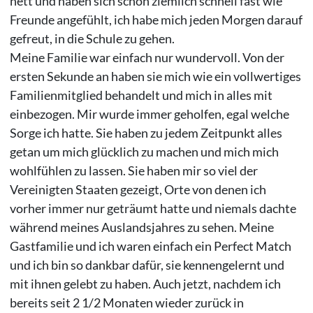
nett und haben sich schon ziemlich schnell fast wie
Freunde angefühlt, ich habe mich jeden Morgen darauf
gefreut, in die Schule zu gehen.
Meine Familie war einfach nur wundervoll. Von der
ersten Sekunde an haben sie mich wie ein vollwertiges
Familienmitglied behandelt und mich in alles mit
einbezogen. Mir wurde immer geholfen, egal welche
Sorge ich hatte. Sie haben zu jedem Zeitpunkt alles
getan um mich glücklich zu machen und mich mich
wohlfühlen zu lassen. Sie haben mir so viel der
Vereinigten Staaten gezeigt, Orte von denen ich
vorher immer nur geträumt hatte und niemals dachte
während meines Auslandsjahres zu sehen. Meine
Gastfamilie und ich waren einfach ein Perfect Match
und ich bin so dankbar dafür, sie kennengelernt und
mit ihnen gelebt zu haben. Auch jetzt, nachdem ich
bereits seit 2 1/2 Monaten wieder zurück in