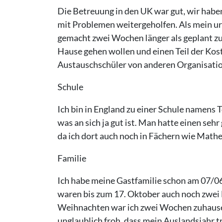
Die Betreuung in den UK war gut, wir habe
mit Problemen weitergeholfen. Als mein ur
gemacht zwei Wochen länger als geplant zu 
Hause gehen wollen und einen Teil der Kos
Austauschschüler von anderen Organisatio
Schule
Ich bin in England zu einer Schule namens
was an sich ja gut ist. Man hatte einen s
da ich dort auch noch in Fächern wie Mathe
Familie
Ich habe meine Gastfamilie schon am 07/06
waren bis zum 17. Oktober auch noch zwei 
Weihnachten war ich zwei Wochen zuhause u
unglaublich froh, dass mein Auslandsjahr 