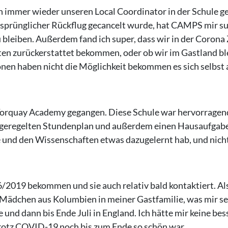
n immer wieder unseren Local Coordinator in der Schule ge
sprünglicher Rückflug gecancelt wurde, hat CAMPS mir sup
bleiben. Außerdem fand ich super, dass wir in der Corona 
ten zurückerstattet bekommen, oder ob wir im Gastland bl
nen haben nicht die Möglichkeit bekommen es sich selbst
 Torquay Academy gegangen. Diese Schule war hervorragend,
ehr geregelten Stundenplan und außerdem einen Hausaufgabe
 und den Wissenschaften etwas dazugelernt hab, und nicht 
/2019 bekommen und sie auch relativ bald kontaktiert. Al
Mädchen aus Kolumbien in meiner Gastfamilie, was mir se
nd dann bis Ende Juli in England. Ich hätte mir keine be
trotz COVID-19 noch bis zum Ende so schön war.