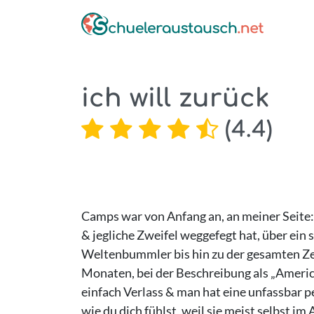
ich will zurück
(
4.4
)
Camps war von Anfang an, an meiner Seite:
& jegliche Zweifel weggefegt hat, über ei
Weltenbummler bis hin zu der gesamten Ze
Monaten, bei der Beschreibung als „America
einfach Verlass & man hat eine unfassbar p
wie du dich fühlst, weil sie meist selbst i