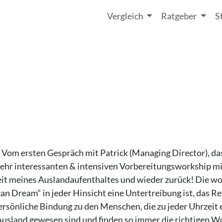
Vergleich
Ratgeber
S
 Vom ersten Gespräch mit Patrick (Managing Director), da
n sehr interessanten & intensiven Vorbereitungsworkship m
it meines Auslandaufenthaltes und wieder zurück! Die wo
n Dream“ in jeder Hinsicht eine Untertreibung ist, das Re
ersönliche Bindung zu den Menschen, die zu jeder Uhrzeit e
m Ausland gewesen sind und finden so immer die richtigen Wo