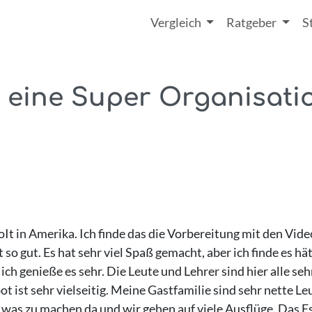
Vergleich
Ratgeber
S
t eine Super Organisatio
oIt in Amerika. Ich finde das die Vorbereitung mit den Vid
o gut. Es hat sehr viel Spaß gemacht, aber ich finde es hätt
ch genieße es sehr. Die Leute und Lehrer sind hier alle seh
 ist sehr vielseitig. Meine Gastfamilie sind sehr nette Le
as zu machen da und wir gehen auf viele Ausflüge. Das Ess