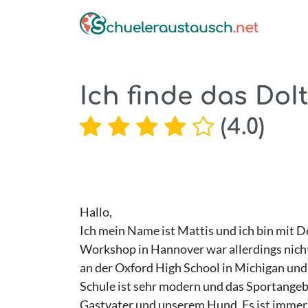
Ich finde das DoI
(
4.0
)
Hallo,
Ich mein Name ist Mattis und ich bin mit D
Workshop in Hannover war allerdings nicht s
an der Oxford High School in Michigan und i
Schule ist sehr modern und das Sportangebot
Gastvater und unserem Hund. Es ist immer w