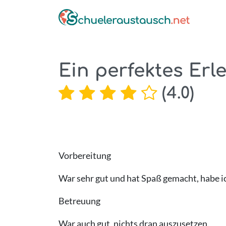
Ein perfektes Erle
(
4.0
)
Vorbereitung
War sehr gut und hat Spaß gemacht, habe ic
Betreuung
War auch gut, nichts dran auszusetzen.