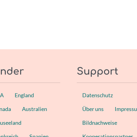
nder
Support
SA
England
Datenschutz
nada
Australien
Über uns
Impress
useeland
Bildnachweise
ankreich
Spanien
Kooperationspartner