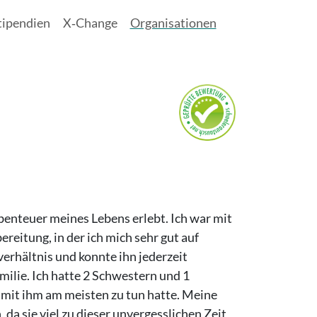
tipendien
X‑Change
Organisationen
benteuer meines Lebens erlebt. Ich war mit
ereitung, in der ich mich sehr gut auf
erhältnis und konnte ihn jederzeit
ilie. Ich hatte 2 Schwestern und 1
 mit ihm am meisten zu tun hatte. Meine
da sie viel zu dieser unvergesslichen Zeit