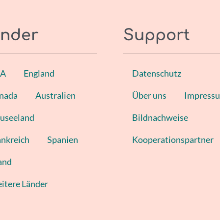
nder
Support
SA
England
Datenschutz
nada
Australien
Über uns
Impress
useeland
Bildnachweise
ankreich
Spanien
Kooperationspartner
land
itere Länder