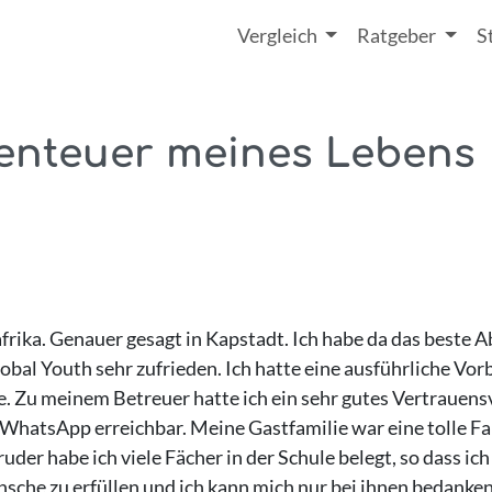
Vergleich
Ratgeber
S
enteuer meines Lebens
frika. Genauer gesagt in Kapstadt. Ich habe da das beste A
obal Youth sehr zufrieden. Ich hatte eine ausführliche Vorb
. Zu meinem Betreuer hatte ich ein sehr gutes Vertrauensv
WhatsApp erreichbar. Meine Gastfamilie war eine tolle Fam
r habe ich viele Fächer in der Schule belegt, so dass ich
che zu erfüllen und ich kann mich nur bei ihnen bedanken, 