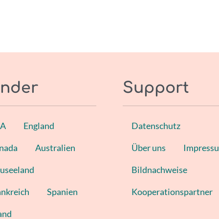
nder
Support
SA
England
Datenschutz
nada
Australien
Über uns
Impress
useeland
Bildnachweise
ankreich
Spanien
Kooperationspartner
land