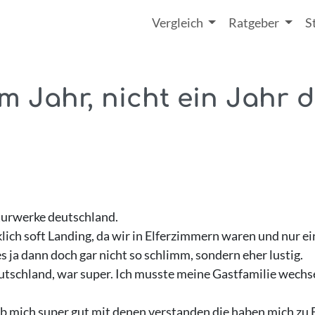
Vergleich
Ratgeber
S
m Jahr, nicht ein Jahr 
lturwerke deutschland.
lich soft Landing, da wir in Elferzimmern waren und nur e
 ja dann doch gar nicht so schlimm, sondern eher lustig.
tschland, war super. Ich musste meine Gastfamilie wechsel
ab mich super gut mit denen verstanden die haben mich z