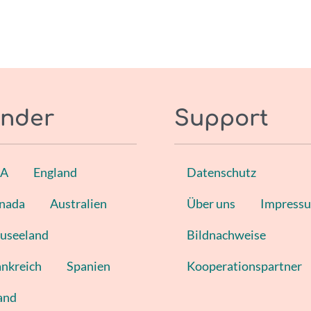
nder
Support
SA
England
Datenschutz
nada
Australien
Über uns
Impress
useeland
Bildnachweise
ankreich
Spanien
Kooperationspartner
land