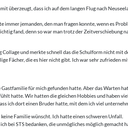
mit überzeugt, dass ich auf dem langen Flug nach Neuseelan
tte immer jemanden, den man fragen konnte, wenn es Probl
wichtig fand, denn so war man trotz der Zeitverschiebung na
Collage und merkte schnell das die Schulform nicht mit de
hlige Fächer, die es hier nicht gibt. Ich war sehr zufrieden
e Gastfamilie für mich gefunden hatte. Aber das Warten ha
efühlt hatte. Wir hatten die gleichen Hobbies und haben 
ass ich dort einen Bruder hatte, mit dem ich viel unterneh
h keine Familie wünscht. Ich hatte einen schweren Unfall.
zlich bei STS bedanken, die unmögliches möglich gemacht h