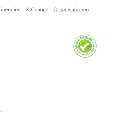
tipendien
X‑Change
Organisationen
n.