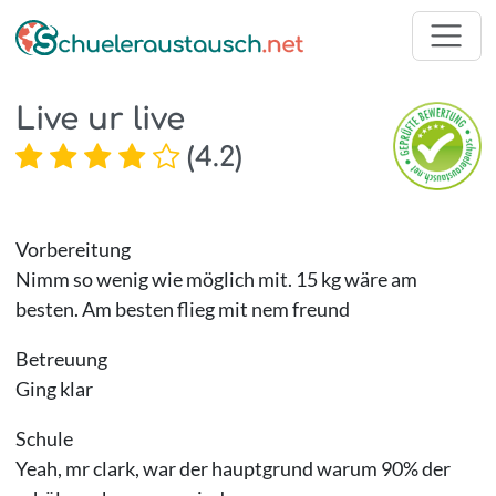
Live ur live
(
4.2
)
Vorbereitung
Nimm so wenig wie möglich mit. 15 kg wäre am
besten. Am besten flieg mit nem freund
Betreuung
Ging klar
Schule
Yeah, mr clark, war der hauptgrund warum 90% der