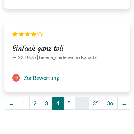
Einfach ganz toll
22.10.25 | helena_merle war in Kanada
Zur Bewertung
←
1
2
3
4
5
…
35
36
→