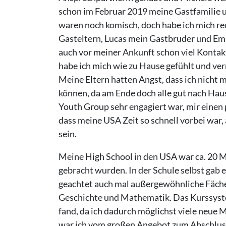
schon im Februar 2019 meine Gastfamilie u
waren noch komisch, doch habe ich mich rec
Gasteltern, Lucas mein Gastbruder und Emil
auch vor meiner Ankunft schon viel Kontakt
habe ich mich wie zu Hause gefühlt und ver
Meine Eltern hatten Angst, dass ich nicht 
können, da am Ende doch alle gut nach Hau
Youth Group sehr engagiert war, mir einen p
dass meine USA Zeit so schnell vorbei war,
sein.
Meine High School in den USA war ca. 20 M
gebracht wurden. In der Schule selbst gab 
geachtet auch mal außergewöhnliche Fächer
Geschichte und Mathematik. Das Kurssystem
fand, da ich dadurch möglichst viele neue 
war ich vom großen Angebot zum Abschluss 