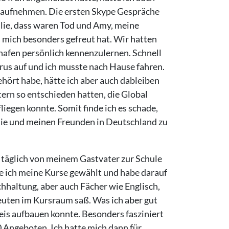
t aufnehmen. Die ersten Skype Gespräche
ilie, dass waren Tod und Amy, meine
 mich besonders gefreut hat. Wir hatten
ghafen persönlich kennenzulernen. Schnell
irus auf und ich musste nach Hause fahren.
hört habe, hätte ich aber auch dableiben
ern so entschieden hatten, die Global
iegen konnte. Somit finde ich es schade,
ilie und meinen Freunden in Deutschland zu
 täglich von meinem Gastvater zur Schule
be ich meine Kurse gewählt und habe darauf
hhaltung, aber auch Fächer wie Englisch,
euten im Kursraum saß. Was ich aber gut
eis aufbauen konnte. Besonders fasziniert
 Angeboten. Ich hatte mich dann für