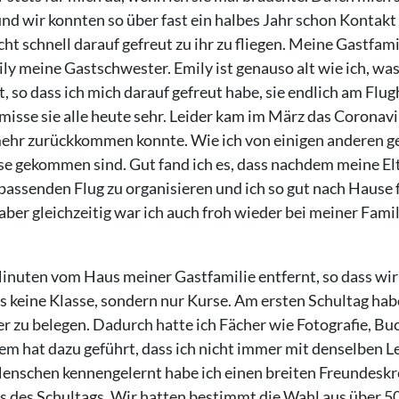
nd wir konnten so über fast ein halbes Jahr schon Kontak
ht schnell darauf gefreut zu ihr zu fliegen. Meine Gastfam
y meine Gastschwester. Emily ist genauso alt wie ich, was
, so dass ich mich darauf gefreut habe, sie endlich am Flu
misse sie alle heute sehr. Leider kam im März das Coronav
mehr zurückkommen konnte. Wie ich von einigen anderen ge
se gekommen sind. Gut fand ich es, dass nachdem meine Elt
assenden Flug zu organisieren und ich so gut nach Hause fl
 aber gleichzeitig war ich auch froh wieder bei meiner Fam
inuten vom Haus meiner Gastfamilie entfernt, so dass wir
es keine Klasse, sondern nur Kurse. Am ersten Schultag ha
 zu belegen. Dadurch hatte ich Fächer wie Fotografie, Buc
 hat dazu geführt, dass ich nicht immer mit denselben L
Menschen kennengelernt habe ich einen breiten Freundeskr
des Schultags. Wir hatten bestimmt die Wahl aus über 50