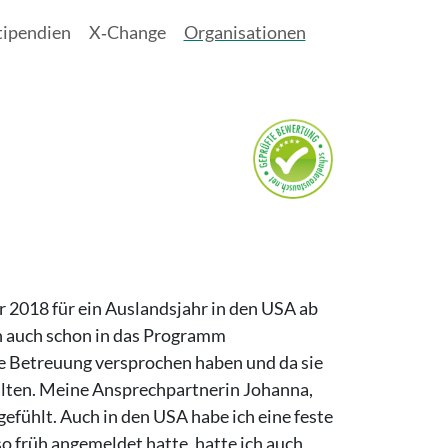
tipendien
X‑Change
Organisationen
 2018 für ein Auslandsjahr in den USA ab
 auch schon in das Programm
he Betreuung versprochen haben und da sie
halten. Meine Ansprechpartnerin Johanna,
gefühlt. Auch in den USA habe ich eine feste
o früh angemeldet hatte, hatte ich auch