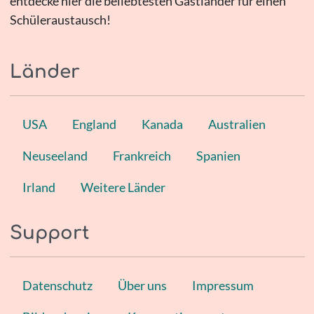
entdecke hier die beliebtesten Gastländer für einen
Schüleraustausch!
Länder
USA
England
Kanada
Australien
Neuseeland
Frankreich
Spanien
Irland
Weitere Länder
Support
Datenschutz
Über uns
Impressum