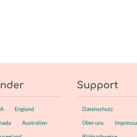
nder
Support
SA
England
Datenschutz
nada
Australien
Über uns
Impress
useeland
Bildnachweise