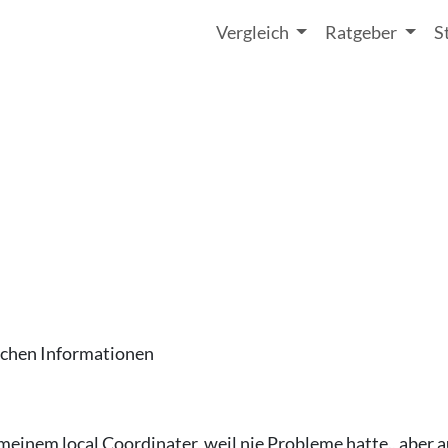
Vergleich
Ratgeber
S
n
eichen Informationen
meinem local Coordinater, weil nie Probleme hatte., aber au