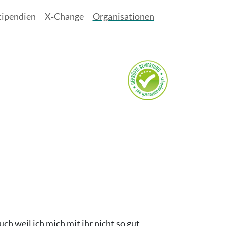
tipendien
X‑Change
Organisationen
ch weil ich mich mit ihr nicht so gut