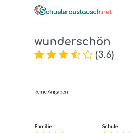
wunderschön
(
3.6
)
keine Angaben
Familie
Schule