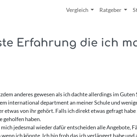
Vergleich
Ratgeber
S
ste Erfahrung die ich m
otzdem anderes gewesen als ich dachte allerdings im Guten 
dem international department an meiner Schule und weniger
r etwas von ihr gehört. Falls ich direkt etwas gefragt habe
e geholfen haben.
e mich jedesmal wieder dafür entscheiden alle Angebote, F
enn ich könnte. Ich bin froh das ich verlängert habe und a