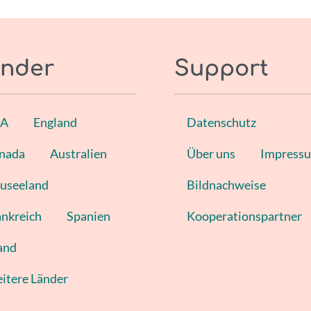
nder
Support
SA
England
Datenschutz
nada
Australien
Über uns
Impress
useeland
Bildnachweise
ankreich
Spanien
Kooperationspartner
land
itere Länder