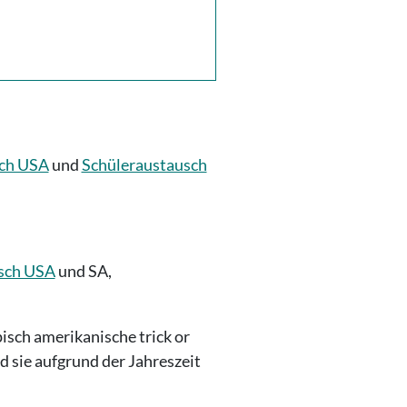
sch USA
und
Schüleraustausch
sch USA
und SA,
isch amerikanische trick or
 sie aufgrund der Jahreszeit