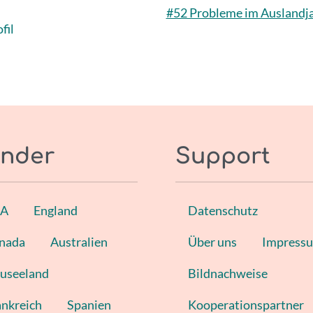
#52 Probleme im Auslandjah
fil
nder
Support
SA
England
Datenschutz
nada
Australien
Über uns
Impress
useeland
Bildnachweise
ankreich
Spanien
Kooperationspartner