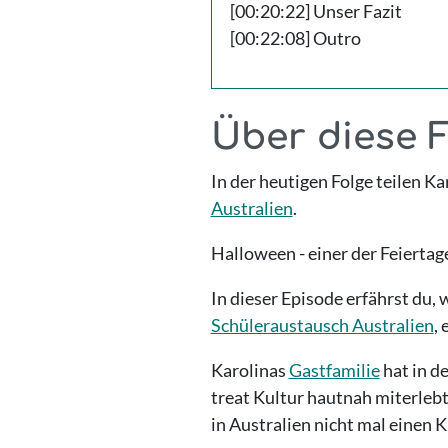
[00:20:22] Unser Fazit
[00:22:08] Outro
Über diese 
In der heutigen Folge teilen Ka
Australien
.
Halloween - einer der Feiertag
In dieser Episode erfährst du,
Schüleraustausch Australien
,
Karolinas
Gastfamilie
hat in d
treat Kultur hautnah miterleb
in Australien nicht mal einen 