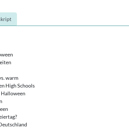
kript
loween
eiten
 vs. warm
en High Schools
n Halloween
n
ween
eiertag?
 Deutschland