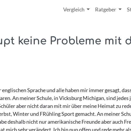
Vergleich
Ratgeber
S
pt keine Probleme mit de
 englischen Sprache und alle haben mir immer gesagt, dass
waren. An meiner Schule, in Vicksburg Michigan, sind jedes
Schüler aber nicht daran mit mir über meine Heimat zu rede
 Herbst, Winter und FRühling Sport gemacht. An meiner Sc
abe deshalb nicht nur amerikanische Freunde aber auch Fr
at mich sehr verändert. Ich bin nun offen und rede mehr als