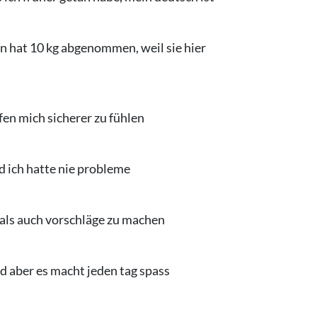
n hat 10 kg abgenommen, weil sie hier
en mich sicherer zu fühlen
d ich hatte nie probleme
 als auch vorschläge zu machen
and aber es macht jeden tag spass