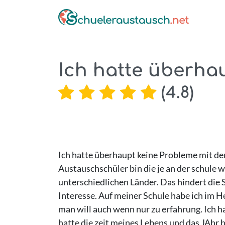
Ich hatte überhau
(
4.8
)
Ich hatte überhaupt keine Probleme mit der
Austauschschüler bin die je an der schule 
unterschiedlichen Länder. Das hindert die 
Interesse. Auf meiner Schule habe ich im
man will auch wenn nur zu erfahrung. Ich h
hatte die zeit meines Lebens und das JAhr h