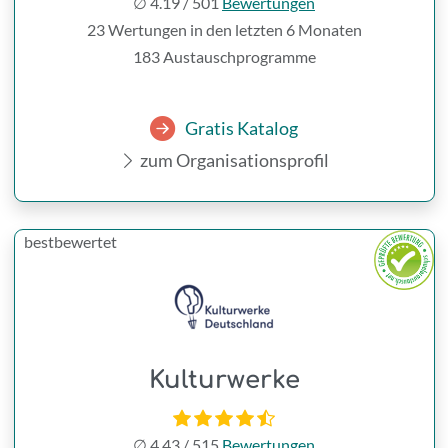
∅
4.19
/
501
Bewertungen
23 Wertungen in den letzten 6 Monaten
183 Austauschprogramme
Gratis Katalog
zum Organisationsprofil
bestbewertet
Kulturwerke
∅
4.43
/
515
Bewertungen