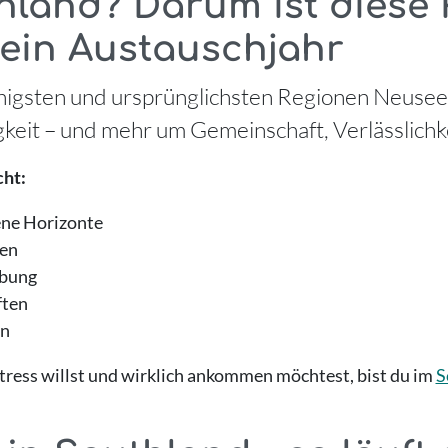
land? Darum ist diese 
dein Austauschjahr
uhigsten und ursprünglichsten Regionen Neusee
eit – und mehr um Gemeinschaft, Verlässlichke
ht:
ene Horizonte
nen
ebung
ften
en
ess willst und wirklich ankommen möchtest, bist du im
S