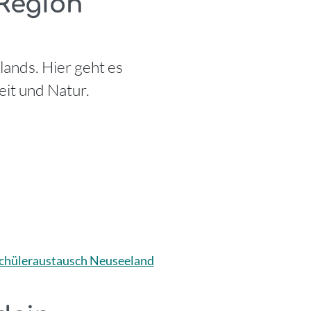
Region
lands. Hier geht es
it und Natur.
chüleraustausch Neuseeland