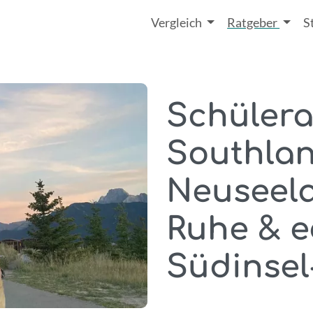
Vergleich
Ratgeber
S
Schüler
Southlan
Neuseela
Ruhe & e
Südinse