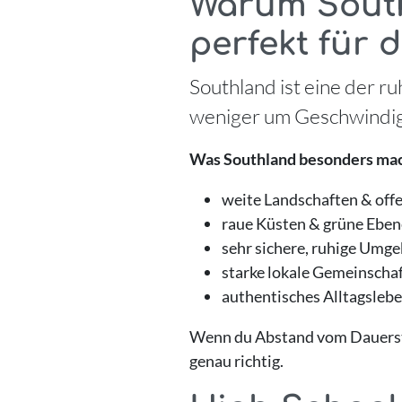
Warum South
perfekt für 
Southland ist eine der r
weniger um Geschwindigk
Was Southland besonders mac
weite Landschaften & off
raue Küsten & grüne Ebe
sehr sichere, ruhige Umg
starke lokale Gemeinscha
authentisches Alltagsleb
Wenn du Abstand vom Dauerstr
genau richtig.