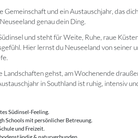
chte Gemeinschaft und ein Austauschjahr, das dic
, Neuseeland genau dein Ding.
Südinsel und steht für Weite, Ruhe, raue Küste
fühl. Hier lernst du Neuseeland von seiner ur
fe.
ne Landschaften gehst, am Wochenende draußen
Austauschjahr in Southland ist ruhig, intensiv un
tes Südinsel-Feeling.
gh Schools mit persönlicher Betreuung.
chule und Freizeit.
, bodenständig & naturverbunden.