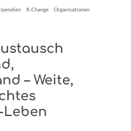
tipendien
X‑Change
Organisationen
austausch
d,
nd – Weite,
chtes
l-Leben