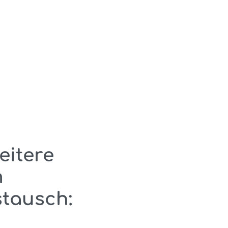
eitere
m
tausch: