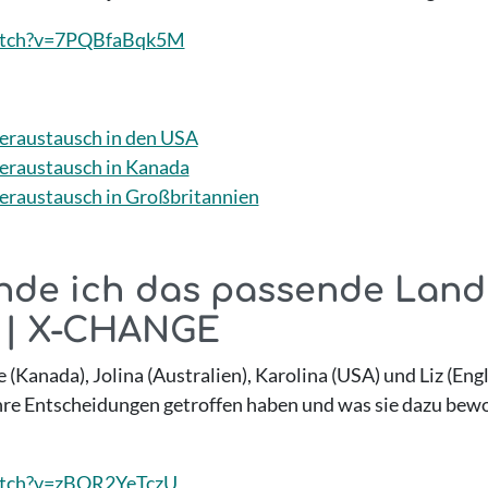
atch?v=7PQBfaBqk5M
leraustausch in den USA
leraustausch in Kanada
leraustausch in Großbritannien
inde ich das passende Land
? | X-CHANGE
(Kanada), Jolina (Australien), Karolina (USA) und Liz (Eng
ihre Entscheidungen getroffen haben und was sie dazu bewoge
atch?v=zBOR2YeTczU