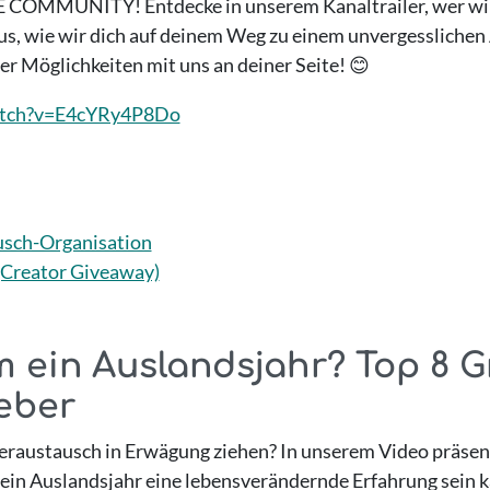
OMMUNITY! Entdecke in unserem Kanaltrailer, wer wir s
aus, wie wir dich auf deinem Weg zu einem unvergessliche
der Möglichkeiten mit uns an deiner Seite! 😊
atch?v=E4cYRy4P8Do
usch-Organisation
(Creator Giveaway)
 ein Auslandsjahr? Top 8 Gr
eber
eraustausch in Erwägung ziehen? In unserem Video präsent
in Auslandsjahr eine lebensverändernde Erfahrung sein k