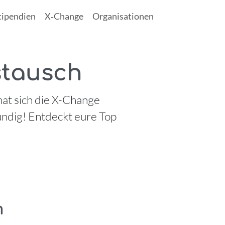
tipendien
X‑Change
Organisationen
stausch
at sich die X-Change
ündig! Entdeckt eure Top
m