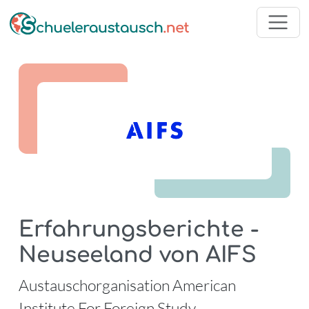
Erfahrungsberichte -
Neuseeland von AIFS
-
Austauschorganisation American
Institute For Foreign Study