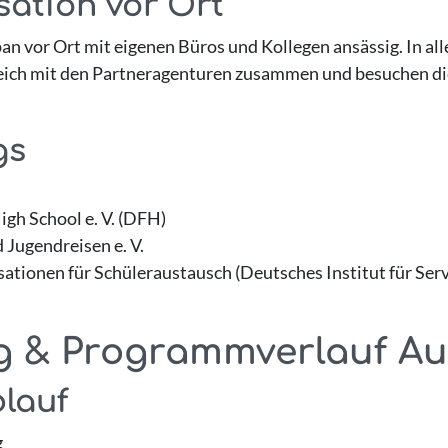
sation vor Ort
pan vor Ort mit eigenen Büros und Kollegen ansässig. In al
greich mit den Partneragenturen zusammen und besuchen di
gs
gh School e. V. (DFH)
Jugendreisen e. V.
isationen für Schüleraustausch (Deutsches Institut für S
g & Programmverlauf Au
lauf
g