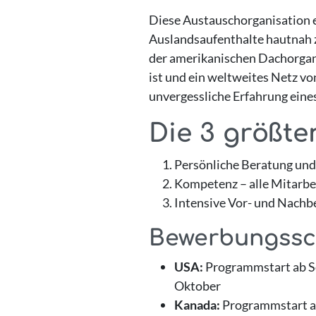
Diese Austauschorganisation 
Auslandsaufenthalte hautnah zu
der amerikanischen Dachorganis
ist und ein weltweites Netz vo
unvergessliche Erfahrung eine
Die 3 größte
Persönliche Beratung und 
Kompetenz – alle Mitarbei
Intensive Vor- und Nachb
Bewerbungssc
USA:
Programmstart ab So
Oktober
Kanada:
Programmstart ab 