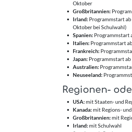
Oktober
Großbritannien:
Programm
Irland:
Programmstart ab A
Oktober bei Schulwahl)
Spanien:
Programmstart ab
Italien:
Programmstart ab 
Frankreich:
Programmstart
Japan:
Programmstart ab E
Australien:
Programmstart
Neuseeland:
Programmstar
Regionen- ode
USA:
mit Staaten- und R
Kanada:
mit Regions- und
Großbritannien:
mit Regi
Irland:
mit Schulwahl