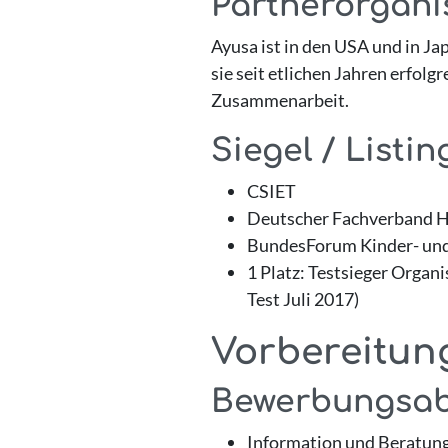
Partnerorgani
Ayusa ist in den USA und in Ja
sie seit etlichen Jahren erfol
Zusammenarbeit.
Siegel / Listin
CSIET
Deutscher Fachverband Hi
BundesForum Kinder- und 
1 Platz: Testsieger Organ
Test Juli 2017)
Vorbereitun
Bewerbungsab
Information und Beratun