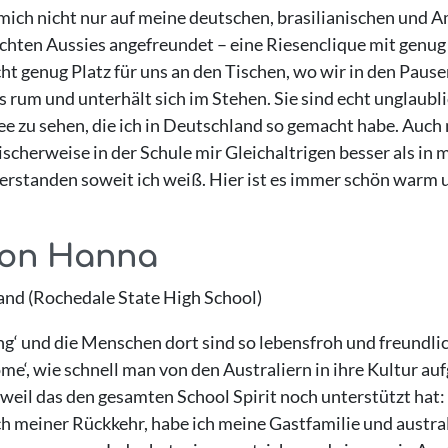
ich nicht nur auf meine deutschen, brasilianischen und Am
hten Aussies angefreundet – eine Riesenclique mit genug 
ht genug Platz für uns an den Tischen, wo wir in den Pausen
s rum und unterhält sich im Stehen. Sie sind echt unglaubli
ee zu sehen, die ich in Deutschland so gemacht habe. Auch
ischerweise in der Schule mir Gleichaltrigen besser als in 
erstanden soweit ich weiß. Hier ist es immer schön warm un
von Hanna
and (Rochedale State High School)
oing‘ und die Menschen dort sind so lebensfroh und freundli
ome‘, wie schnell man von den Australiern in ihre Kultur 
weil das den gesamten School Spirit noch unterstützt hat: Ic
nach meiner Rückkehr, habe ich meine Gastfamilie und austr