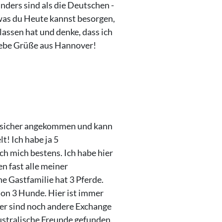
nders sind als die Deutschen -
 was du Heute kannst besorgen,
elassen hat und denke, dass ich
iebe Grüße aus Hannover!
in sicher angekommen und kann
t! Ich habe ja 5
ich mich bestens. Ich habe hier
 fast alle meiner
ne Gastfamilie hat 3 Pferde.
on 3 Hunde. Hier ist immer
Hier sind noch andere Exchange
ustralische Freunde gefunden.