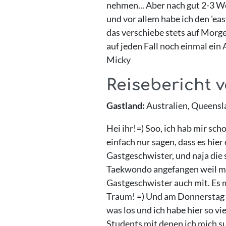
nehmen... Aber nach gut 2-3 Wo
und vor allem habe ich den 'ea
das verschiebe stets auf Morgen
auf jeden Fall noch einmal e
Micky
Reisebericht 
Gastland:
Australien, Queensl
Hei ihr!=) Soo, ich hab mir s
einfach nur sagen, dass es hier
Gastgeschwister, und naja die s
Taekwondo angefangen weil mei
Gastgeschwister auch mit. Es m
Traum! =) Und am Donnerstag h
was los und ich habe hier so vi
Students mit denen ich mich su