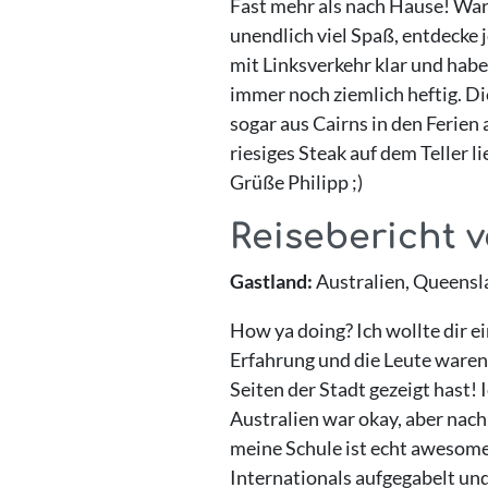
Fast mehr als nach Hause! War e
unendlich viel Spaß, entdecke 
mit Linksverkehr klar und habe
immer noch ziemlich heftig. Die
sogar aus Cairns in den Ferien
riesiges Steak auf dem Teller 
Grüße Philipp ;)
Reisebericht 
Gastland:
Australien, Queensl
How ya doing? Ich wollte dir ei
Erfahrung und die Leute waren 
Seiten der Stadt gezeigt hast! 
Australien war okay, aber nach 
meine Schule ist echt awesome,
Internationals aufgegabelt und