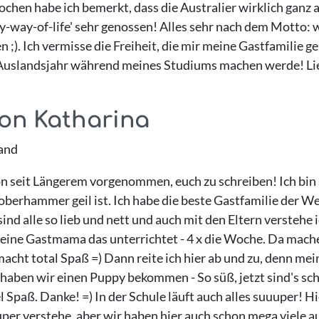
chen habe ich bemerkt, dass die Australier wirklich ganz a
sy-way-of-life' sehr genossen! Alles sehr nach dem Motto:
 ;). Ich vermisse die Freiheit, die mir meine Gastfamilie g
in Auslandsjahr während meines Studiums machen werde! L
von Katharina
and
chon seit Längerem vorgenommen, euch zu schreiben! Ich b
 oberhammer geil ist. Ich habe die beste Gastfamilie der Wel
ind alle so lieb und nett und auch mit den Eltern verstehe 
ne Gastmama das unterrichtet - 4 x die Woche. Da machen
acht total Spaß =) Dann reite ich hier ab und zu, denn mei
aben wir einen Puppy bekommen - So süß, jetzt sind's sch
el Spaß. Danke! =) In der Schule läuft auch alles suuuper! 
per verstehe, aber wir haben hier auch schon mega viele a