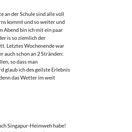
e an der Schule sind alle voll
rns kommt und so weiter und
m Abend bin ich mit ein paar
r is so ziemlich der
 nett. Letztes Wochenende war
er auch schon an 2 Stränden:
len, so dass man
 glaub ich des geilste Erlebnis
e denn das Wetter im weit
n euch Singapur-Heimweh habe!