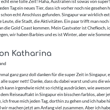
cht eine tolle Zeit! Haha, Australien ist sowas von super! 
jeden Tag ein neues Tier, dass ich vorher noch nie gesehe
 schon echt Anschluss gefunden. Singapur war wirklich extr
 Leute, die Stadt, die Aktivitäten. Ein paar trifft man noch
 an die Gold Coast kommen. Mein Gastvater ist Chefkoch, i
liegen, wir haben Barbies und es ist Winter, aber wie Somme
von Katharina
and
nmal ganz ganz doll danken für die super Zeit in Singapur, e
alle super nett! Danke, dass du dabei warst und uns die w
Ich kann irgendwie nicht so richtig ausdrücken, wie awesom
dem Reiseauftakt in Singapur ein bisschen farblos, aber jetz
 ich freue mich jeden Tag, dorthin zu gehen und ich habe h
 wir machen jetzt am Anfang viel zusammen. Aber ich habe