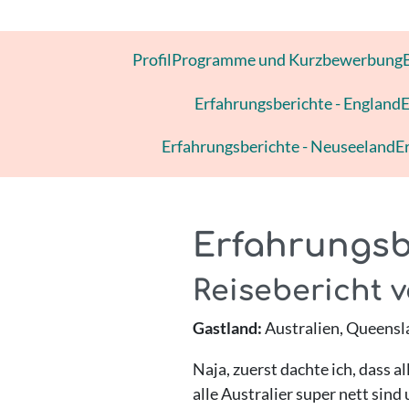
Profil
Programme und Kurzbewerbung
Erfahrungsberichte - England
E
Erfahrungsberichte - Neuseeland
E
Erfahrungsbe
Reisebericht 
Gastland:
Australien, Queensl
Naja, zuerst dachte ich, dass a
alle Australier super nett sind 