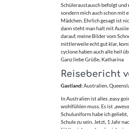
Schüleraustausch befolgt und m
sondern mich auch schon mit ec
Mädchen. Ehrlich gesagt ist nic
dann steht man halt mit Ausiie
darauf, meine Bilder vom Schn
mittlerweile echt gut klar, kom
cyclone haben auch alle heil üb
Ganz liebe Grüße, Katharina
Reisebericht 
Gastland:
Australien, Queensl
In Australien ist alles ‚easy g
wohlfühlen muss. Es ist ‚awes
Schuluniform habe ich geliebt, 
Schule zu sein. Jetzt, 1 Jahr 