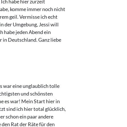
Ich habe hier zurzeit
n habe, komme immer noch nicht
em geil. Vermisse ich echt
 in der Umgebung, Jessi will
ch habe jeden Abend ein
r in Deutschland. Ganz liebe
s war eine unglaublich tolle
ichtigsten und schönsten
e es war! Mein Start hier in
t sind ich hier total glücklich,
ier schon ein paar andere
 den Rat der Räte für den