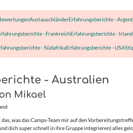
Bewertungen
Austauschländer
Erfahrungsberichte - Argent
rfahrungsberichte - Frankreich
Erfahrungsberichte - Irland
rfahrungsberichte - Südafrika
Erfahrungsberichte - USA
Sti
richte - Australien
von Mikael
and
ll das, was das Camps-Team mir auf den Vorbereitungstreffen
und dich super schnell in ihre Gruppe integrieren) alles gel