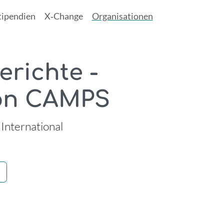
tipendien
X‑Change
Organisationen
richte -
von CAMPS
International