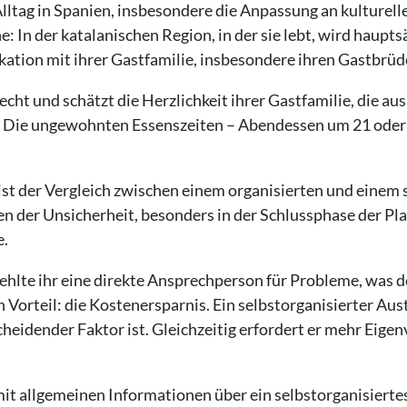
lltag in Spanien, insbesondere die Anpassung an kulturel
: In der katalanischen Region, in der sie lebt, wird haupts
tion mit ihrer Gastfamilie, insbesondere ihren Gastbrüd
echt und schätzt die Herzlichkeit ihrer Gastfamilie, die aus
. Die ungewohnten Essenszeiten – Abendessen um 21 oder 
ist der Vergleich zwischen einem organisierten und einem 
 der Unsicherheit, besonders in der Schlussphase der Pl
e.
ehlte ihr eine direkte Ansprechperson für Probleme, was d
Vorteil: die Kostenersparnis. Ein selbstorganisierter Aust
scheidender Faktor ist. Gleichzeitig erfordert er mehr Eig
it allgemeinen Informationen über ein selbstorganisiertes