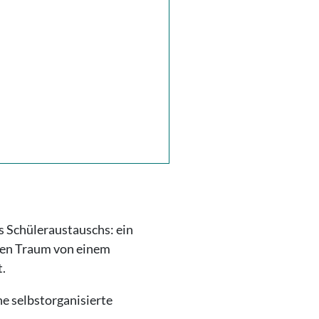
s Schüleraustauschs: ein
hren Traum von einem
.
ne selbstorganisierte