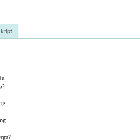
kript
ie
a?
ung
ung
Orga?