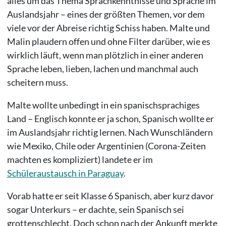
alles um das Thema Sprachkenntnisse und Sprache im
Auslandsjahr – eines der größten Themen, vor dem
viele vor der Abreise richtig Schiss haben. Malte und
Malin plaudern offen und ohne Filter darüber, wie es
wirklich läuft, wenn man plötzlich in einer anderen
Sprache leben, lieben, lachen und manchmal auch
scheitern muss.
Malte wollte unbedingt in ein spanischsprachiges
Land – Englisch konnte er ja schon, Spanisch wollte er
im Auslandsjahr richtig lernen. Nach Wunschländern
wie Mexiko, Chile oder Argentinien (Corona-Zeiten
machten es kompliziert) landete er im
Schüleraustausch in Paraguay
.
Vorab hatte er seit Klasse 6 Spanisch, aber kurz davor
sogar Unterkurs – er dachte, sein Spanisch sei
grottenschlecht. Doch schon nach der Ankunft merkte