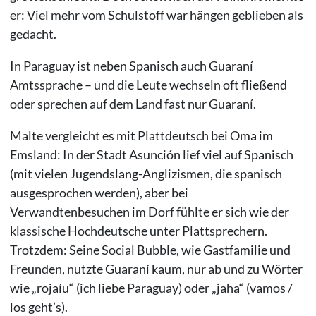
er: Viel mehr vom Schulstoff war hängen geblieben als
gedacht.
In Paraguay ist neben Spanisch auch Guaraní
Amtssprache – und die Leute wechseln oft fließend
oder sprechen auf dem Land fast nur Guaraní.
Malte vergleicht es mit Plattdeutsch bei Oma im
Emsland: In der Stadt Asunción lief viel auf Spanisch
(mit vielen Jugendslang-Anglizismen, die spanisch
ausgesprochen werden), aber bei
Verwandtenbesuchen im Dorf fühlte er sich wie der
klassische Hochdeutsche unter Plattsprechern.
Trotzdem: Seine Social Bubble, wie Gastfamilie und
Freunden, nutzte Guaraní kaum, nur ab und zu Wörter
wie „rojaíu“ (ich liebe Paraguay) oder „jaha“ (vamos /
los geht’s).