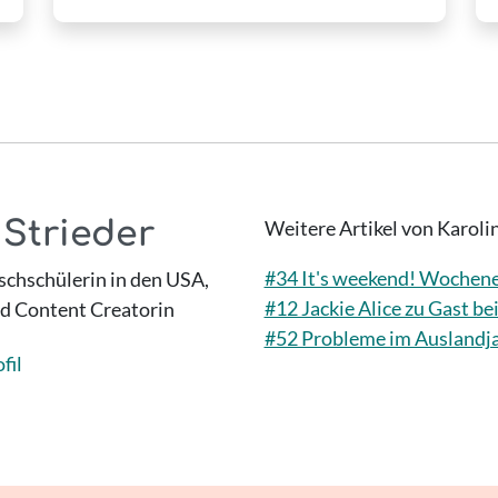
 Strieder
Weitere Artikel von Karoli
#34 It's weekend! Wochene
chschülerin in den USA,
#12 Jackie Alice zu Gast 
nd Content Creatorin
#52 Probleme im Auslandjah
fil