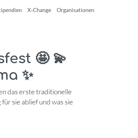
tipendien
X‑Change
Organisationen
fest 🤩 💫
ima ✨
n das erste traditionelle
ür sie ablief und was sie