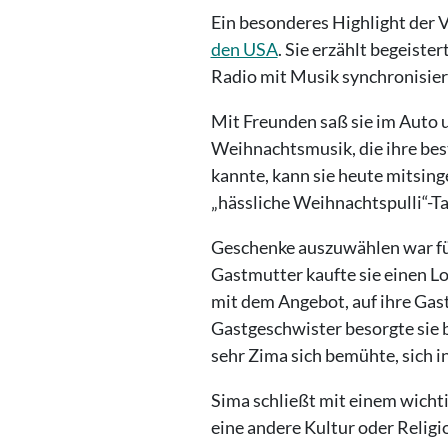
Ein besonderes Highlight der
den USA
. Sie erzählt begeiste
Radio mit Musik synchronisier
Mit Freunden saß sie im Auto u
Weihnachtsmusik, die ihre best
kannte, kann sie heute mitsing
„hässliche Weihnachtspulli“-Ta
Geschenke auszuwählen war für
Gastmutter kaufte sie einen Lo
mit dem Angebot, auf ihre Gas
Gastgeschwister besorgte sie 
sehr Zima sich bemühte, sich in
Sima schließt mit einem wichti
eine andere Kultur oder Religi