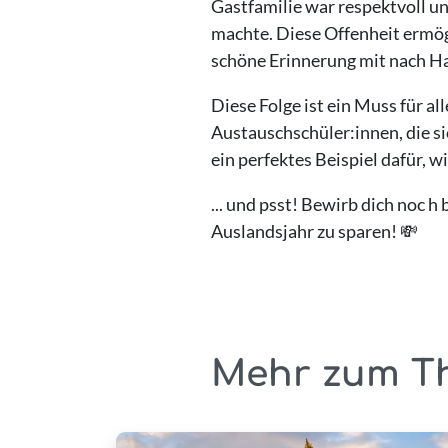
Gastfamilie war respektvoll u
machte. Diese Offenheit ermögl
schöne Erinnerung mit nach H
Diese Folge ist ein Muss für al
Austauschschüler:innen, die si
ein perfektes Beispiel dafür, 
... und psst! Bewirb dich noc 
Auslandsjahr zu sparen! 💸
Mehr zum T