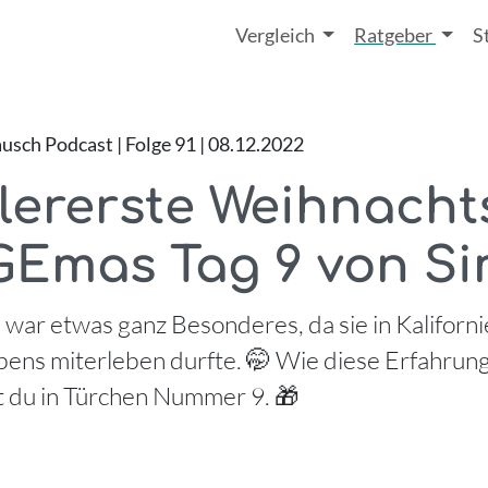
Vergleich
Ratgeber
S
sch Podcast | Folge 91 | 08.12.2022
lererste Weihnachts
GEmas Tag 9 von S
war etwas ganz Besonderes, da sie in Kalifornie
ens miterleben durfte. 🤭 Wie diese Erfahrung f
t du in Türchen Nummer 9. 🎁