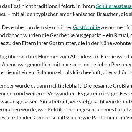
das Fest nicht traditionell feiert. In ihrem
Schüleraustausc
eu – mit all den typischen amerikanischen Bräuchen, die si
5. Dezember, an dem sie mit ihrer
Gastfamilie
zusammen frü
und danach wurden die Geschenke ausgepackt – ein Ritual,
s zu den Eltern ihrer Gastmutter, die in der Nähe wohnte
llig überraschte: Hummer zum Abendessen! Für sie war das
er Abend war gemütlich, mit nur sechs oder sieben Personen
das sie mit einem Schmunzeln als klischeehaft, aber schön b
ember wurde es dann richtig lebhaft. Die gesamte Großfa
reunden und weiteren Verwandten. Es gab ein riesiges Fest
war ausgelassen. Sima betont, wie viel gelacht wurde und
vermieden wurde, war Politik – ein ungeschriebenes Gesetz i
essen standen Gemeinschaftsspiele wie Pantomime im Vord