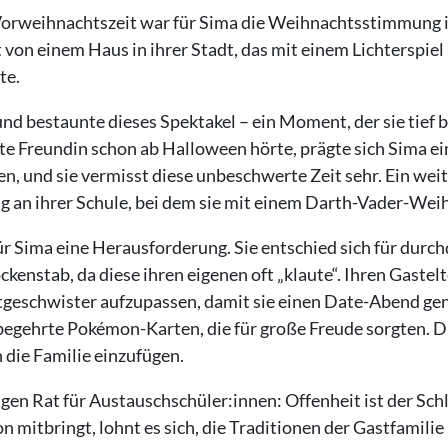
 Vorweihnachtszeit war für Sima die Weihnachtsstimmung 
rt von einem Haus in ihrer Stadt, das mit einem Lichterspiel
te.
nd bestaunte dieses Spektakel – ein Moment, der sie tief 
e Freundin schon ab Halloween hörte, prägte sich Sima ein.
en, und sie vermisst diese unbeschwerte Zeit sehr. Ein wei
g an ihrer Schule, bei dem sie mit einem Darth-Vader-Wei
 Sima eine Herausforderung. Sie entschied sich für durc
ckenstab, da diese ihren eigenen oft „klaute“. Ihren Gastel
tgeschwister aufzupassen, damit sie einen Date-Abend gen
begehrte Pokémon-Karten, die für große Freude sorgten. Di
 die Familie einzufügen.
gen Rat für Austauschschüler:innen: Offenheit ist der Sch
on mitbringt, lohnt es sich, die Traditionen der Gastfamil