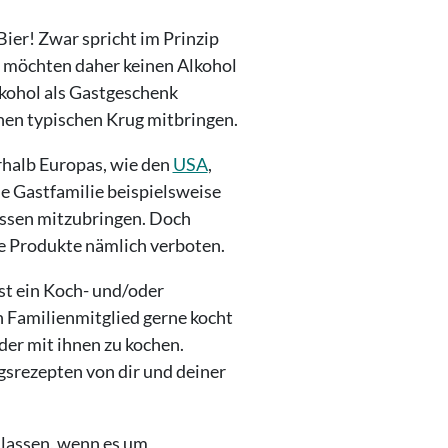
Bier! Zwar spricht im Prinzip
d möchten daher keinen Alkohol
lkohol als Gastgeschenk
inen typischen Krug mitbringen.
rhalb Europas, wie den
USA
,
ne Gastfamilie beispielsweise
 Essen mitzubringen. Doch
he Produkte nämlich verboten.
st ein Koch- und/oder
n Familienmitglied gerne kocht
der mit ihnen zu kochen.
ngsrezepten von dir und deiner
 lassen, wenn es um