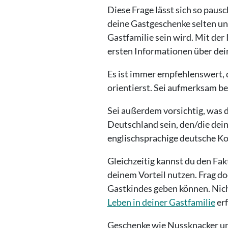
Diese Frage lässt sich so paus
deine Gastgeschenke selten un
Gastfamilie sein wird. Mit der 
ersten Informationen über dei
Es ist immer empfehlenswert, 
orientierst. Sei aufmerksam be
Sei außerdem vorsichtig, was d
Deutschland sein, den/die dein
englischsprachige deutsche Ko
Gleichzeitig kannst du den Fak
deinem Vorteil nutzen. Frag d
Gastkindes geben können. Nich
Leben in deiner Gastfamilie
erf
Geschenke wie Nussknacker und