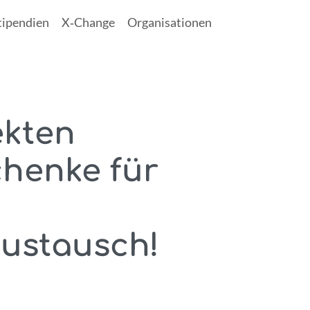
tipendien
X‑Change
Organisationen
ekten
henke für
ustausch!