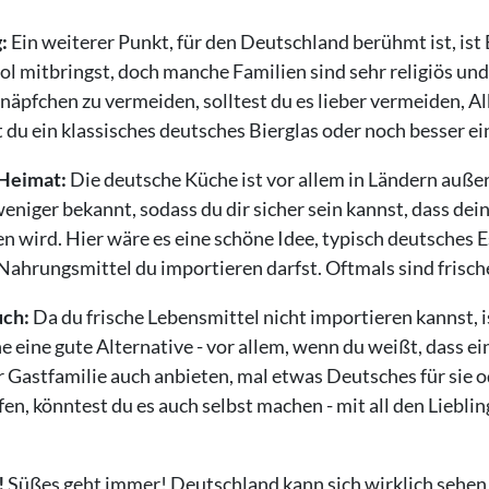
:
Ein weiterer Punkt, für den Deutschland berühmt ist, ist 
ol mitbringst, doch manche Familien sind sehr religiös un
näpfchen zu vermeiden, solltest du es lieber vermeiden, A
du ein klassisches deutsches Bierglas oder noch besser e
 Heimat:
Die deutsche Küche ist vor allem in Ländern auße
weniger bekannt, sodass du dir sicher sein kannst, dass dei
n wird. Hier wäre es eine schöne Idee, typisch deutsches
Nahrungsmittel du importieren darfst. Oftmals sind frisc
uch:
Da du frische Lebensmittel nicht importieren kannst, i
 eine gute Alternative - vor allem, wenn du weißt, dass ei
r Gastfamilie auch anbieten, mal etwas Deutsches für sie o
en, könntest du es auch selbst machen - mit all den Liebli
!
Süßes geht immer! Deutschland kann sich wirklich sehen