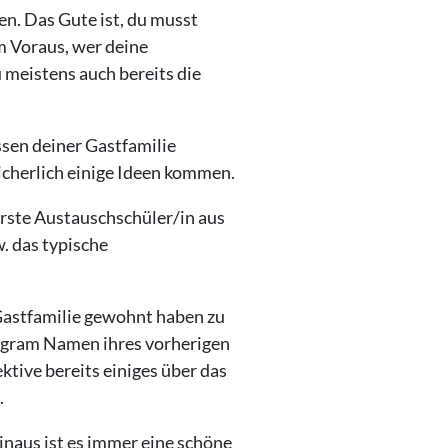
en. Das Gute ist, du musst
m Voraus, wer deine
u meistens auch bereits die
ssen deiner Gastfamilie
sicherlich einige Ideen kommen.
 erste Austauschschüler/in aus
. das typische
 Gastfamilie gewohnt haben zu
tagram Namen ihres vorherigen
tive bereits einiges über das
.
naus ist es immer eine schöne