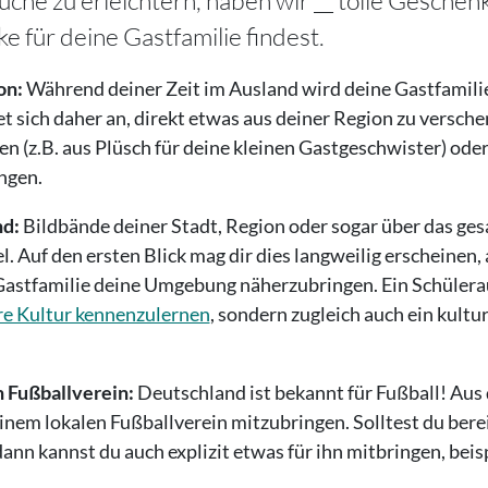
uche zu erleichtern, haben wir __ tolle Geschen
 für deine Gastfamilie findest.
on:
Während deiner Zeit im Ausland wird deine Gastfamilie
et sich daher an, direkt etwas aus deiner Region zu versch
en (z.B. aus Plüsch für deine kleinen Gastgeschwister) ode
ngen.
nd:
Bildbände deiner Stadt, Region oder sogar über das ges
l. Auf den ersten Blick mag dir dies langweilig erscheinen,
 Gastfamilie deine Umgebung näherzubringen. Ein Schülerau
re Kultur kennenzulernen
, sondern zugleich auch ein kultu
n Fußballverein:
Deutschland ist bekannt für Fußball! Aus
inem lokalen Fußballverein mitzubringen. Solltest du bere
 dann kannst du auch explizit etwas für ihn mitbringen, beis