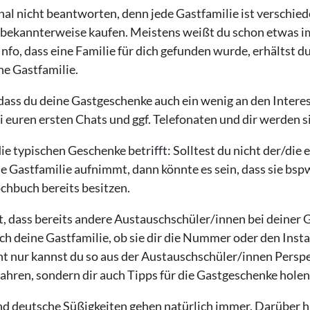
chal nicht beantworten, denn jede Gastfamilie ist verschied
bekannterweise kaufen. Meistens weißt du schon etwas i
Info, dass eine Familie für dich gefunden wurde, erhältst d
ne Gastfamilie.
dass du deine Gastgeschenke auch ein wenig an den Intere
i euren ersten Chats und ggf. Telefonaten und dir werden 
ie typischen Geschenke betrifft: Solltest du nicht der/die
e Gastfamilie aufnimmt, dann könnte es sein, dass sie bspw
chbuch bereits besitzen.
t, dass bereits andere Austauschschüler/innen bei deiner
och deine Gastfamilie, ob sie dir die Nummer oder den Ins
t nur kannst du so aus der Austauschschüler/innen Perspek
ahren, sondern dir auch Tipps für die Gastgeschenke holen
 deutsche Süßigkeiten gehen natürlich immer. Darüber hi