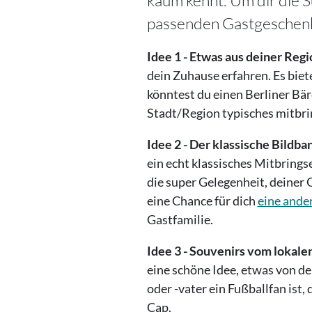
kaum kennt. Um dir die S
passenden Gastgeschenke
Idee 1 - Etwas aus deiner Regi
dein Zuhause erfahren. Es biet
könntest du einen Berliner Bär
Stadt/Region typisches mitbri
Idee 2 - Der klassische Bildba
ein echt klassisches Mitbringse
die super Gelegenheit, deiner
eine Chance für dich
eine ande
Gastfamilie.
Idee 3 - Souvenirs vom lokale
eine schöne Idee, etwas von de
oder -vater ein Fußballfan ist,
Cap.