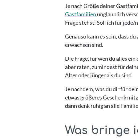
Je nach Größe deiner Gastfamilie
Gastfamilien
unglaublich versc
Frage stehst: Soll ich für jede
Genauso kann es sein, dass du
erwachsen sind.
Die Frage, für wen du alles ein
aber raten, zumindest für dei
Alter oder jünger als du sind.
Je nachdem, was du dir für dei
etwas größeres Geschenk mitzub
dann denk ruhig an alle Famili
Was bringe i