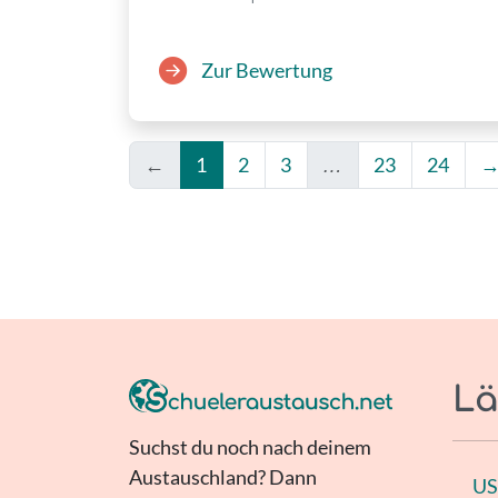
Zur Bewertung
←
1
2
3
…
23
24
Lä
Suchst du noch nach deinem
Austauschland? Dann
U