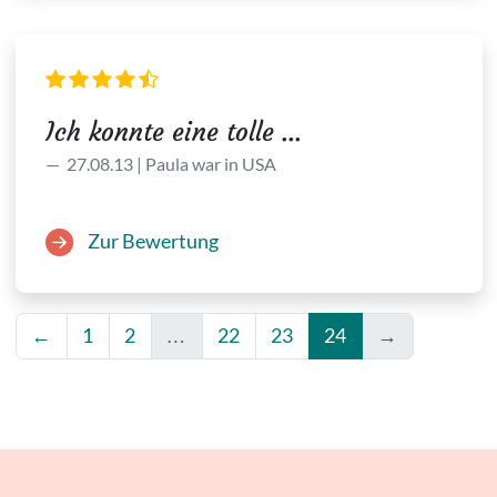
Ich konnte eine tolle ...
27.08.13 | Paula war in USA
Zur Bewertung
←
1
2
…
22
23
24
→