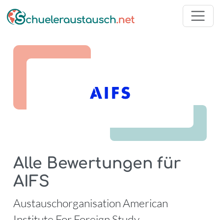
Alle Bewertungen für
AIFS
-
Austauschorganisation American
Institute For Foreign Study