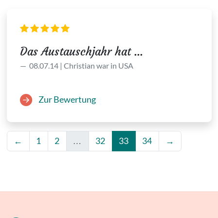
Das Austauschjahr hat ...
08.07.14 | Christian war in USA
Zur Bewertung
←
1
2
…
32
33
34
→