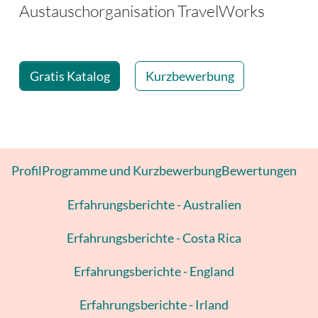
-
Austauschorganisation TravelWorks
Gratis Katalog
Kurzbewerbung
Profil
Programme und Kurzbewerbung
Bewertungen
Erfahrungsberichte - Australien
Erfahrungsberichte - Costa Rica
Erfahrungsberichte - England
Erfahrungsberichte - Irland