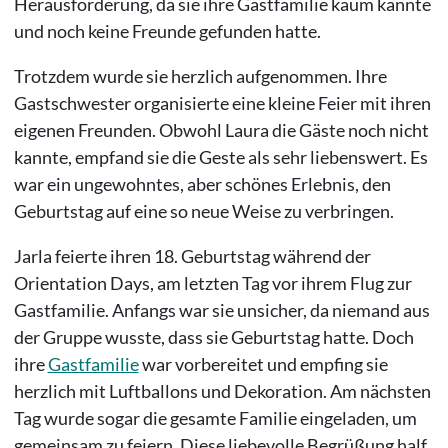
Herausforderung, da sie ihre Gastfamilie kaum kannte
und noch keine Freunde gefunden hatte.
Trotzdem wurde sie herzlich aufgenommen. Ihre
Gastschwester organisierte eine kleine Feier mit ihren
eigenen Freunden. Obwohl Laura die Gäste noch nicht
kannte, empfand sie die Geste als sehr liebenswert. Es
war ein ungewohntes, aber schönes Erlebnis, den
Geburtstag auf eine so neue Weise zu verbringen.
Jarla feierte ihren 18. Geburtstag während der
Orientation Days, am letzten Tag vor ihrem Flug zur
Gastfamilie. Anfangs war sie unsicher, da niemand aus
der Gruppe wusste, dass sie Geburtstag hatte. Doch
ihre
Gastfamilie
war vorbereitet und empfing sie
herzlich mit Luftballons und Dekoration. Am nächsten
Tag wurde sogar die gesamte Familie eingeladen, um
gemeinsam zu feiern. Diese liebevolle Begrüßung half