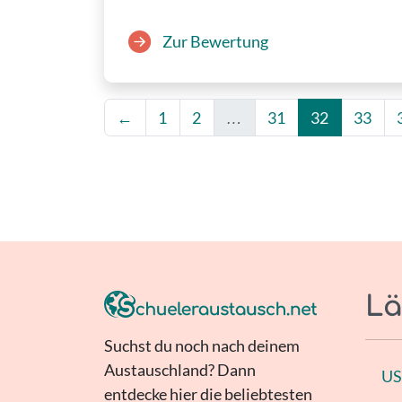
Zur Bewertung
←
1
2
…
31
32
33
Lä
Suchst du noch nach deinem
Austauschland? Dann
U
entdecke hier die beliebtesten