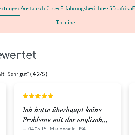
rtungen
Austauschländer
Erfahrungsberichte - Südafrika
E
Termine
ewertet
 "Sehr gut" ( 4.2/5 )
Ich hatte überhaupt keine
Probleme mit der englisch...
04.06.15 | Marie war in USA